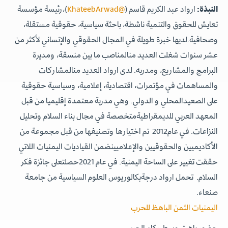
)،رئيسة مؤسسة
@KhateebArwad
‏ارواد عبد الكريم قاسم (
النبذة:
تعايش للحقوق والتنمية ناشطة، باحثة سياسية، حقوقية مستقلة،
وصحافية.لديها خبرة طويلة في المجال الحقوقي والإنساني لأكثر من
عشر سنوات شغلت العديد منالمناصب ما بين منسقة، ومديرة
البرامج والمشاريع، ومدربه. لدى ارواد العديد منالمشاركات
والمساهمات في مؤتمرات، اقتصادية، إعلامية، وسياسية حقوقية
على الصعيدالمحلي و الدولي. وهي مدربة معتمدة إقليميا من قبل
المعهد العربي للديمقراطيةمتخصصة في مجال بناء السلام وتحليل
النزاعات. في عام2012 تم اختيارها وتصنيفها من قبل مجموعة من
الأكاديميين والحقوقيين والإعلاميينضمن القياديات اليمنيات اللاتي
حققت تغيير على الساحة اليمنية. في عام 2021حصلتعلى جائزة فكر
السلام. تحمل ارواد درجةبكالوريوس العلوم السياسية من جامعة
صنعاء.
اليمنيات الثمن الباهظ للحرب
حضور باهت وسط ركام الحرب