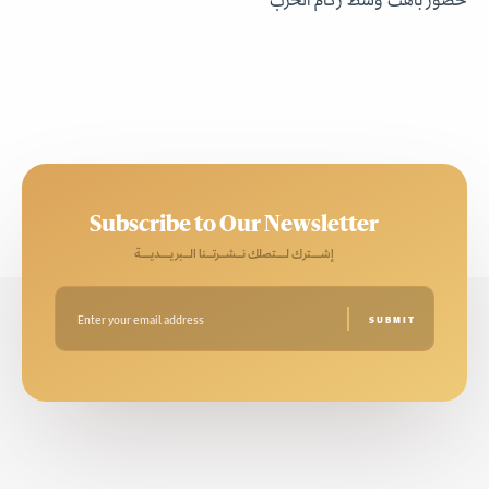
Subscribe to Our Newsletter
إشـــترك لـــتصلك نــشــرتــنا الــبريـــديـــة