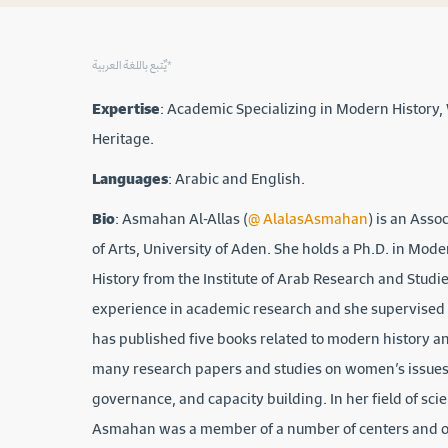
يٌتبع باللغة العربية*
Expertise
: Academic Specializing in Modern History,
Heritage.
Languages
: Arabic and English.
Bio
: Asmahan Al-Allas (
@ AlalasAsmahan
) is an Asso
of Arts, University of Aden. She holds a Ph.D. in Mo
History from the Institute of Arab Research and Studie
experience in academic research and she supervised a
has published five books related to modern history a
many research papers and studies on women’s issues, 
governance, and capacity building. In her field of scien
Asmahan was a member of a number of centers and o