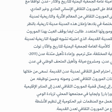
صب أمينة عامة الجمعية اليمنية للتاريخ والاثار –عدن. توافقا مع
اظ على الموروث الثقافي الإنساني المادي وغير المادي،
الموروث الثقافي من المعالم الأثرية والتاريخية لمدينة
صة في بلادها بإعلان هذه المدينة مدينة تاريخية، بالنظر
 الطويل (6000 سنة)، وموروثها المتعدد. طالبت ايضا بوقف العبث بهذا الموروث
ينة القديمة، الذي اعتبرته تشويه للهوية التاريخية لمدينة
لأمينة العامة للجمعية اليمنية للتاريخ والآثار، تولت
إشراف عدد من المشاريع الثقافية المختلفة، مثل ترميم، وإعادة تأهيل مئذنة عدن (2011-
احترام الحق الثقافي لمدينة عدن القديمة. تسعى من خلالها
ونات الموروث الثقافي لعدن وصونه وحسن توظيفه. من
ى إيصال قضية الموروث الثقافي لعدن إلى المنابر الإقليمية
را بارزا وايجابيا في مجتمعها المحلي، لزيادة الوعي
مل مع المنظمات غير الحكومية إلى تنظيم الأنشطة
ع عن الموروث الثقافي لعدن القديمة.