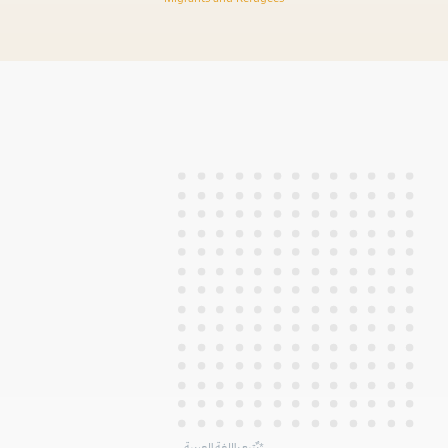
يٌتبع باللغة العربية*