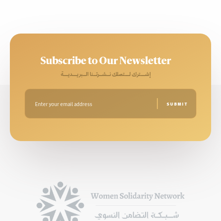
Subscribe to Our Newsletter
إشـــترك لـــتصلك نــشــرتــنا الــبريـــديـــة