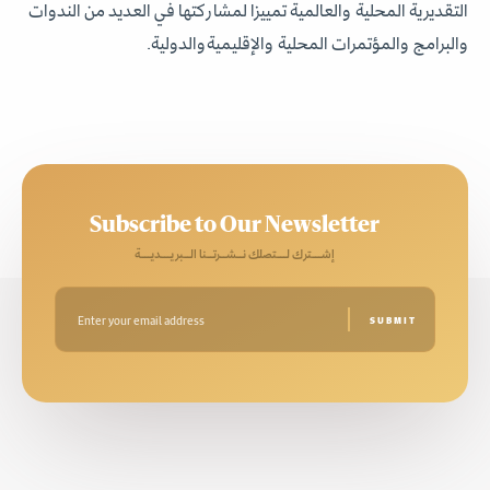
التقديرية المحلية والعالمية تمييزا لمشاركتها في العديد من الندوات
والبرامج والمؤتمرات المحلية والإقليميةوالدولية.
Subscribe to Our Newsletter
إشـــترك لـــتصلك نــشــرتــنا الــبريـــديـــة