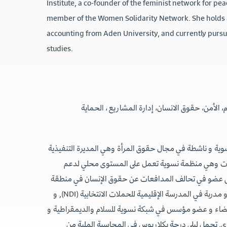
Institute, a co-founder of the feminist network for p
member of the Women Solidarity Network. She holds a
accounting from Aden University, and currently pursu
studies.
، الأمن، حقوق الانسان، إدارة المشاريع ، الحماية
سوية و ناشطة في مجال حقوق المرأة وهي المديرة التنفيذية
ت وهي منظمة نسوية تعمل على المستوى محلي لدعم
رة لقرار الأممي 1325. ليلى عضو في تحالف المدافعات عن حقوق الإنسان في منطقة
الشرق الأوسط وشمال أفريقيا و مدربة في المدرسة الإقليمية للحملات الانتخابية (NDI), و
يضاء و عضو مؤسس في شبكة نسوية للسلام والديمقراطية و
 تحمل ليلى درجة بكلاريوس في المحاسبة الملية من