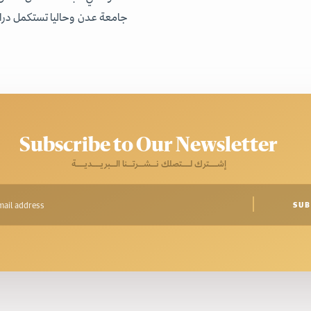
جامعة عدن وحاليا تستكمل درا.
Subscribe to Our Newsletter
إشـــترك لـــتصلك نــشــرتــنا الــبريـــديـــة