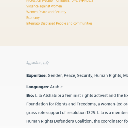
Protection (Women, Children, IDPs. WHRDs..)
Violence against women
Women Peace and Security
Economy
Internally Displaced People and communities
يٌتبع باللغة العربية*
Expertise
: Gender, Peace, Security, Human Rights, 
Languages
: Arabic
Bio:
Lila Alshabibi
a feminist rights activist and the 
Foundation for Rights and Freedoms, a women-led or
grass rote support of resolution 1325. Lila is a mem
Human Rights Defenders Coalition, the coordinator fo