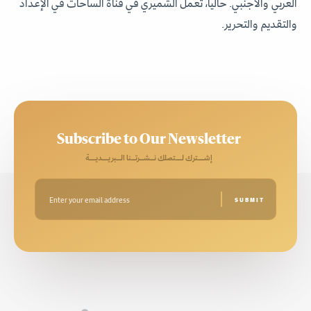
العربي والأجنبي. حاليا، تعمل الشميري في قناة الساحات في الإعداد
والتقديم والتحرير.
Subscribe to Our Newsletter
إشـــترك لـــتصلك نــشــرتــنا الــبريـــديـــة