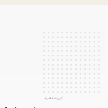
يٌتبع باللغة العربية*