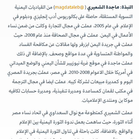
) من القياديات اليمنية
@magdataleb
(
النبذة: ماجدة الشميري
النسوية المستقلة، حاصلة على بكالوريوس أدب إنجليزي ودبلوم في
الإعلام. في عام 2005، عملت في مجال التجارة وكانت من ضمن نساء
الأعمال في اليمن. عملت في مجال الصحافة منذ عام 2008، حيث
عملت في جريدة اليمن ابزرفر ولها مقالات عن مكافحة الفساد
والمواطنة المتساوية في عدة مواقع وصحف. بالإضافة الى ذلك
عملت ماجدة في موقع غربة نيوزبيبر للشأن اليمني والوضع الميداني
في أمريكا خلال الاعوام 2008-2010. في مصر، عملت بجريدة المصري
اليوم و كمديرة مبيعات لشركة كيبه. عملت ايضا في مجال الترجمة
في مكتب لقمان كمساعدة ومديرة تنفيذية، ومديرة حسابات لكافيه
موكا بن ومنتدى الإعلاميات.
عملت الشميري كمتطوعة مع نوال السعداوي في اتحاد نساء مصر
أثناء الثورة، حيث ساهمت بعمل ندوة الثورة اليمنية بين الإعلام
والواقع. بالاضافة، كانت باحثة في تناول الثورة اليمنية في الإعلام