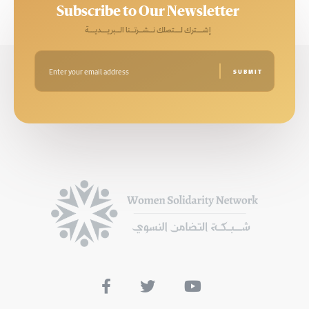
Subscribe to Our Newsletter
إشـــترك لـــتصلك نــشــرتــنا الــبريـــديـــة


