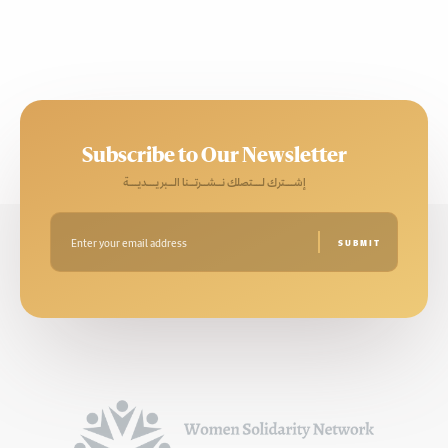
Subscribe to Our Newsletter
إشـــترك لـــتصلك نــشــرتــنا الــبريـــديـــة