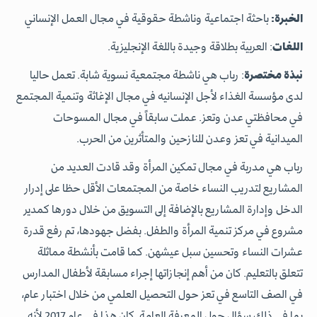
الخبرة:
باحثة اجتماعية وناشطة حقوقية في مجال العمل الإنساني
اللغات
: العربية بطلاقة وجيدة باللغة الإنجليزية.
نبذة مختصرة
: رباب هي ناشطة مجتمعية نسوية شابة. تعمل حاليا
لدى مؤسسة الغذاء لأجل الإنسانيه في مجال الإغاثة وتنمية المجتمع
في محافظتي عدن وتعز. عملت سابقاً في مجال المسوحات
الميدانية في تعز وعدن للنازحين والمتأثرين من الحرب.
رباب هي مدربة في مجال تمكين المرأة وقد قادت العديد من
المشاريع لتدريب النساء خاصة من المجتمعات الأقل حظا على إدرار
الدخل وإدارة المشاريع بالإضافة إلى التسويق من خلال دورها كمدير
مشروع في مركز تنمية المرأة والطفل. بفضل جهودها، تم رفع قدرة
عشرات النساء وتحسين سبل عيشهن. كما قامت بأنشطة مماثلة
تتعلق بالتعليم. كان من أهم إنجازاتها إجراء مسابقة لأطفال المدارس
في الصف التاسع في تعز حول التحصيل العلمي من خلال اختبار عام،
بما في ذلك سؤال حول المعرفة العامة. كان هذا في عام 2017 لأنه