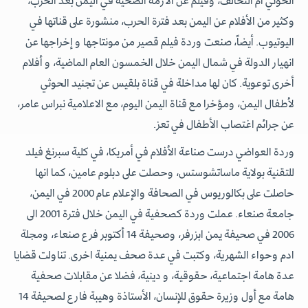
الحوثي أم التحالف، وفيلم عن الأزمة الصحية في اليمن بعد الحرب،
وكثير من الأفلام عن اليمن بعد فترة الحرب، منشورة على قناتها في
اليوتيوب. أيضاً، صنعت وردة فيلم قصير من مونتاجها و إخراجها عن
انهيار الدولة في شمال اليمن خلال الخمسون العام الماضية، و أفلام
أخرى توعوية. كان لها مداخلة في قناة بلقيس عن تجنيد الحوثي
لأطفال اليمن، ومؤخرا مع قناة اليمن اليوم، مع الاعلامية نبراس عامر،
عن جرائم اغتصاب الأطفال في تعز.
وردة العواضي درست صناعة الأفلام في أمريكا، في كلية سبرنغ فيلد
للتقنية بولاية ماساتشوستس، وحصلت على دبلوم عامين، كما انها
حاصلت على بكالوريوس في الصحافة والإعلام عام 2000 في اليمن،
جامعة صنعاء. عملت وردة كصحفية في اليمن خلال فترة 2001 الى
2006 في صحيفة يمن ابزرفر، وصحيفة 14 أكتوبر فرع صنعاء، ومجلة
ادم وحواء الشهرية، وكتبت في عدة صحف يمنية اخرى. تناولت قضايا
عدة هامة اجتماعية، حقوقية، و دينية، فضلا عن مقابلات صحفية
هامة مع أول وزيرة حقوق للإنسان، الأستاذة وهيبة فارع لصحيفة 14