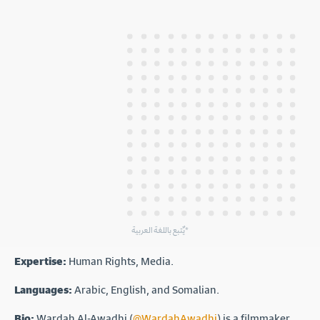
يٌتبع باللغة العربية*
Expertise:
Human Rights, Media.
Languages:
Arabic, English, and Somalian.
Bio:
Wardah Al-Awadhi (
@WardahAwadhi
) is a filmmaker,