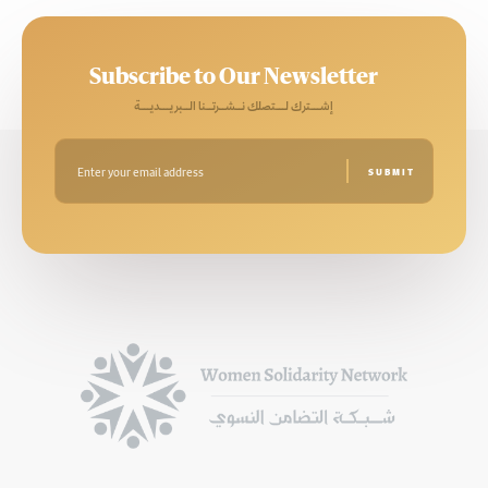
Subscribe to Our Newsletter
إشـــترك لـــتصلك نــشــرتــنا الــبريـــديـــة