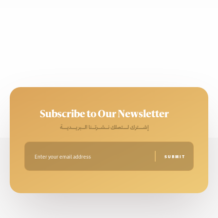
Subscribe to Our Newsletter
إشـــترك لـــتصلك نــشــرتــنا الــبريـــديـــة