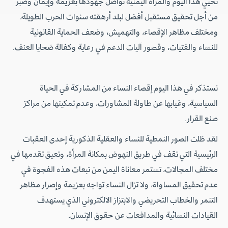
نحيي هذا اليوم والمرأة اليمنية تواصل جهودها بعزيمة وإيمان وصبر
من أجل تحقيق مستقبل أفضل لبلد أرهقته سنوات الحرب الطويلة،
ومختلف مظاهر الإقصاء، والتهميش، وضعف الحماية القانونية
للنساء والفتيات، وقصور آليات الدعم في رعاية وكفالة ضحايا العنف.
نستذكر في هذا اليوم إقصاء النساء من المشاركة في الحياة
السياسية، وغيابها عن طاولة المشاورات، وعدم تمكينها من مراكز
صنع القرار.
لقد ظلت الصور النمطية للنساء والعقلية الذكورية إحدى العقبات
الرئيسية التي تقف في طريق النهوض بمكانة المرأة، وتعيق تقدمها في
مختلف المجالات، تستمر معاناة اليمن من تبعات هذه الفجوة في
عدم تحقيق المساواة، ولا تزال النساء تواجه بعزيمة وإصرار مظاهر
التنمر والخطاب التحريضي والابتزاز الالكتروني الذي يستهدف
القيادات النسائية والمدافعات عن حقوق الإنسان.