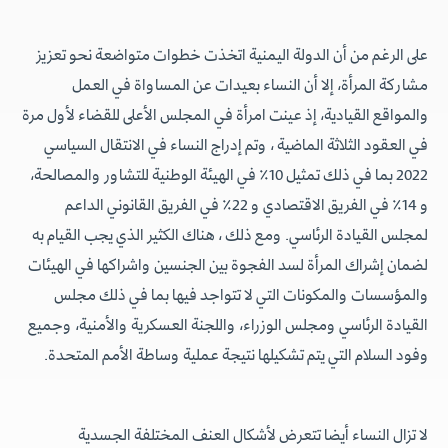
على الرغم من أن الدولة اليمنية اتخذت خطوات متواضعة نحو تعزيز
مشاركة المرأة، إلا أن النساء بعيدات عن المساواة في العمل
والمواقع القيادية، إذ عينت امرأة في المجلس الأعلى للقضاء لأول مرة
في العقود الثلاثة الماضية ، وتم إدراج النساء في الانتقال السياسي
2022 بما في ذلك تمثيل 10٪ في الهيئة الوطنية للتشاور والمصالحة،
و 14٪ في الفريق الاقتصادي و 22٪ في الفريق القانوني الداعم
لمجلس القيادة الرئاسي. ومع ذلك ، هناك الكثير الذي يجب القيام به
لضمان إشراك المرأة لسد الفجوة بين الجنسين واشراكها في الهيئات
والمؤسسات والمكونات التي لا تتواجد فيها بما في ذلك مجلس
القيادة الرئاسي ومجلس الوزراء، واللجنة العسكرية والأمنية، وجميع
وفود السلام التي يتم تشكيلها نتيجة عملية وساطة الأمم المتحدة.
لا تزال النساء أيضا تتعرض لأشكال العنف المختلفة الجسدية