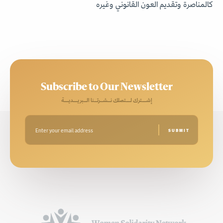
كالمناصرة وتقديم العون القانوني وغيره
Subscribe to Our Newsletter
إشـــترك لـــتصلك نــشــرتــنا الــبريـــديـــة