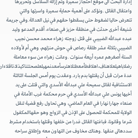
إدارة البحث الى موقع احتجاز سميرة وتم إزالة السلاسل وتحريرها
واعتقال القاتل .ونؤكد على أهمية حماية سميرة واسرتها والتي
تتعرض حاليا لضغوط حتى يسقطوا حقهم في نيل العدالة.وفي جريمة
شنيعة أخرى حدثت في منطقة حزيز في صنعاء، أقدم المدعو وليد
عبده عبدالله الضبيبي على قتل زوجته زهراء محمد محسن نجيب
الضبيبي بثلاثة عشر طلقة رصاص في حوش منزلهم، وهي أم لأولاده
الستة أصغرهم عمره أربعة سنوات .وعانت زهراء من سوء معاملة
رضلاباهيلعلاهناف،اهلافطأمعطتلاهترسأمعدنمهيلعلصحتتناكيذلا،تاقلاءارشلل
عدة مرات قبل أن يقتلها بدم بارد.وعقدت يوم أمس الجلسة الثالثة
الاستئنافية لقاتل سميحة علي عبدالله الأسدي والتي قتلت على يد
أخيها يونس علي عبدالله الأسدي في حرم محكمة غرب الأمانة في
صنعاء جهارا نهارا في العام الماضي، وهي تحاول رفع قضية لنقل
الولاية للمحكمة للحصول على الإذن في الزواج وهو حقهاالمكفول
شرعا وقانونا، فباغتها القاتل غدرا من خلفها وقتلها باستخدام مشرط
سددهالى عنقها .وهناك مخاوف من التهاون معه وإطلاق سراحه