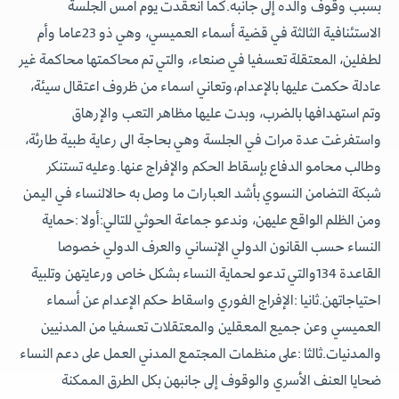
بسبب وقوف والده إلى جانبه.كما انعقدت يوم أمس الجلسة
الاستئنافية الثالثة في قضية أسماء العميسي، وهي ذو 23عاما وأم
لطفلين، المعتقلة تعسفيا في صنعاء، والتي تم محاكمتها محاكمة غير
عادلة حكمت عليها بالإعدام،وتعاني اسماء من ظروف اعتقال سيئة،
وتم استهدافها بالضرب، وبدت عليها مظاهر التعب والإرهاق
واستفرغت عدة مرات في الجلسة وهي بحاجة الى رعاية طبية طارئة،
وطالب محامو الدفاع بإسقاط الحكم والإفراج عنها.وعليه تستنكر
شبكة التضامن النسوي بأشد العبارات ما وصل به حالالنساء في اليمن
ومن الظلم الواقع عليهن، وندعو جماعة الحوثي للتالي:أولا :حماية
النساء حسب القانون الدولي الإنساني والعرف الدولي خصوصا
القاعدة 134والتي تدعو لحماية النساء بشكل خاص ورعايتهن وتلبية
احتياجاتهن.ثانيا :الإفراج الفوري واسقاط حكم الإعدام عن أسماء
العميسي وعن جميع المعقلين والمعتقلات تعسفيا من المدنيين
والمدنيات.ثالثا :على منظمات المجتمع المدني العمل على دعم النساء
ضحايا العنف الأسري والوقوف إلى جانبهن بكل الطرق الممكنة