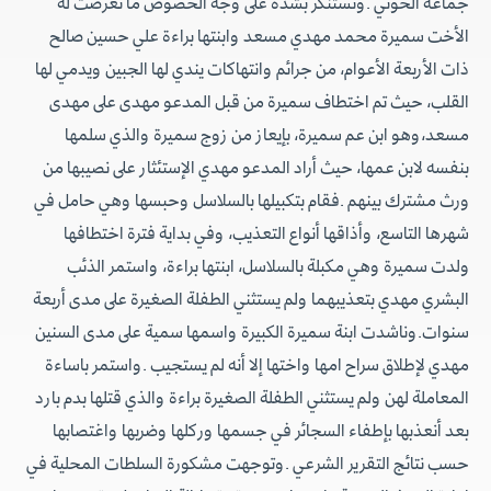
جماعة الحوثي .ونستنكر بشدة على وجه الخصوص ما تعرضت له
الأخت سميرة محمد مهدي مسعد وابنتها براءة علي حسين صالح
ذات الأربعة الأعوام، من جرائم وانتهاكات يندي لها الجبين ويدمي لها
القلب، حيث تم اختطاف سميرة من قبل المدعو مهدى على مهدى
مسعد،وهو ابن عم سميرة، بإيعاز من زوج سميرة والذي سلمها
بنفسه لابن عمها، حيث أراد المدعو مهدي الإستئثار على نصيبها من
ورث مشترك بينهم .فقام بتكبيلها بالسلاسل وحبسها وهي حامل في
شهرها التاسع، وأذاقها أنواع التعذيب، وفي بداية فترة اختطافها
ولدت سميرة وهي مكبلة بالسلاسل، ابنتها براءة، واستمر الذئب
البشري مهدي بتعذيبهما ولم يستثني الطفلة الصغيرة على مدى أربعة
سنوات.وناشدت ابنة سميرة الكبيرة واسمها سمية على مدى السنين
مهدي لإطلاق سراح امها واختها إلا أنه لم يستجيب .واستمر باساءة
المعاملة لهن ولم يستثني الطفلة الصغيرة براءة والذي قتلها بدم بارد
بعد أنعذبها بإطفاء السجائر في جسمها وركلها وضربها واغتصابها
حسب نتائج التقرير الشرعي .وتوجهت مشكورة السلطات المحلية في