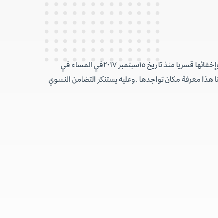
يتابع التضامن النسوي باهتمام كبير قضية الأخت أنسام عبدالصمد، ناشطة سياسية جنوبية والمنتمية للقطاع الأمني .وقد تم اختطافأنسام وإخفائها قسريا منذ تاريخ ١٥سبتمبر ٢٠١٧في المساء في
هر ولم تستطع أسرتها وزوجها وطفلتيها إلى يومنا هذا معرفة مكان تواجدها .وعليه يستنكر التضامن النسوي