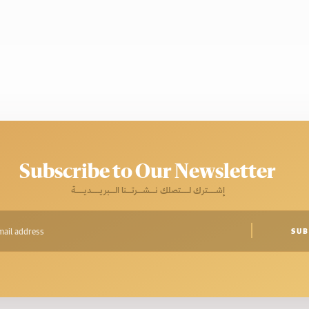
Subscribe to Our Newsletter
إشـــترك لـــتصلك نــشــرتــنا الــبريـــديـــة