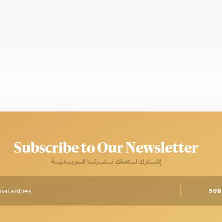
Subscribe to Our Newsletter
إشـــترك لـــتصلك نــشــرتــنا الــبريـــديـــة