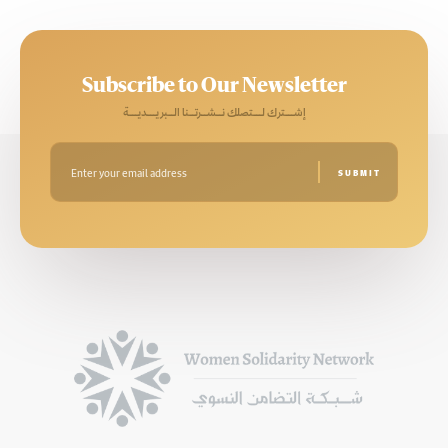
Subscribe to Our Newsletter
إشـــترك لـــتصلك نــشــرتــنا الــبريـــديـــة